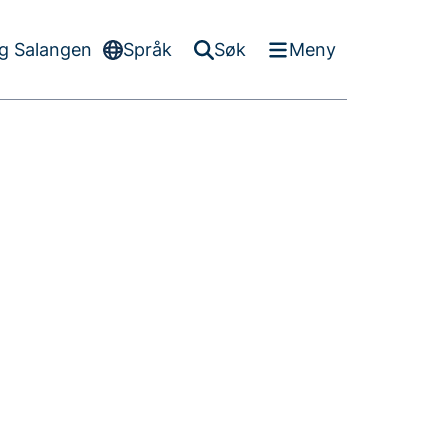
g Salangen
Språk
Søk
Meny
-